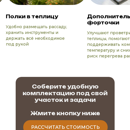
Дополнительные
Авто-открыв
форточки
форточек
Улучшают проветривание
Форточки открыва
теплицы, помогают
закрываются
поддерживать комфортную
самостоятельно пр
температуру и снижают
повышении и пон
риск перегрева растений
температуры, без
электричества и В
участия
Соберите удобную
комплектацию под свой
участок и задачи
Жмите кнопку ниже
РАССЧИТАТЬ СТОИМОСТЬ