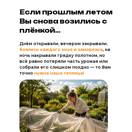
Если прошлым летом
Вы снова возились с
плёнкой...
Днём открывали, вечером закрывали,
боялись каждого зноя и заморозка
,
на
ночь накрывали грядку полотном, но
всё равно потеряли часть урожая или
собрали его слишком поздно — то Вам
точно
нужна наша теплица!