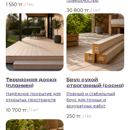
поверхностью
1 550
тг.
/
1 lm
30 800
тг.
/
1 m²
Террасная доска
Брус сухой
(планкен)
строганный (сосна)
Надёжное покрытие для
Ровный и стабильный
открытых пространств
брус для точных и
аккуратных работ
10 700
тг.
/
1 m²
250
тг.
/
1 lm